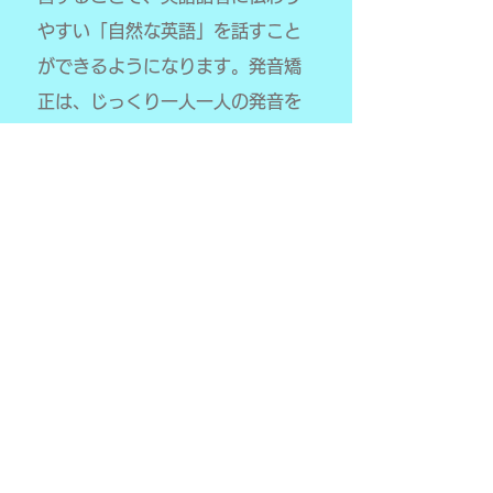
やすい「自然な英語」を話すこと
ができるようになります。発音矯
正は、じっくり一人一人の発音を
チェックして練習することが大切
なので、個別レッスンがおすすめ
です。
＜詳細は
こちら
＞
《Global Kids》
（小学生）
インターナショナルスクールに通
っていたお子様や、帰国子女、英
語環境で育ってきたお子様が小学
校入学後も英語力をキープし、ま
た同年代の他の子供達と英語で過